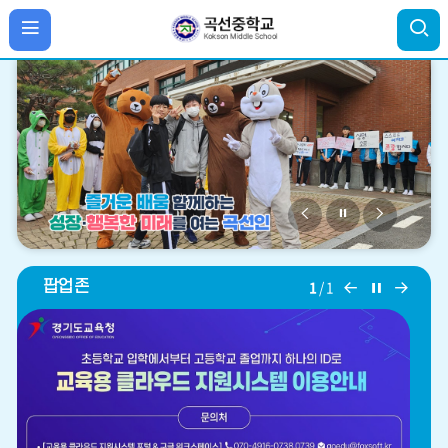
비
비
비
주
주
주
얼
얼
얼
팝
팝
팝
팝업존
1
/
1
이
정
다
업
업
업
전
지
음
존
존
존
이
정
다