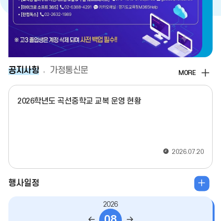
전
지
음
공지사항
가정통신문
MORE
2026학년도 곡선중학교 교복 운영 현황
2026.07.20
일
행사일정
정
2026
더
08
이
다