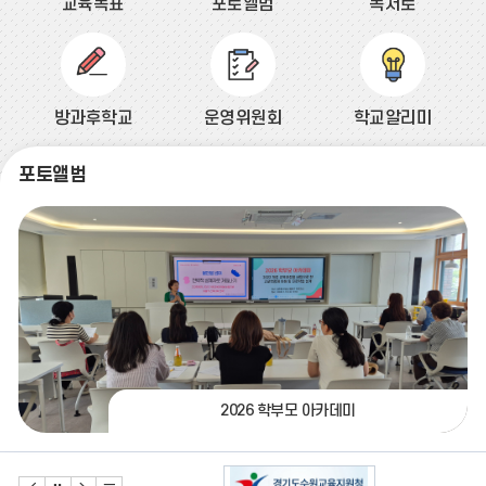
08.13
여름방학
교육목표
포토앨범
독서로
08.14
여름방학
08.15
여름방학
08.15
광복절
방과후학교
운영위원회
학교알리미
08.15
광복절
08.16
여름방학
포토앨범
08.17
여름방학
08.17
대체공휴일
08.18
여름방학
08.19
여름방학
08.20
개학식
08.22
토요휴업일
08.29
토요휴업일
2026 학부모 아카데미